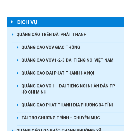
DỊCH VỤ
QUẢNG CÁO TRÊN ĐÀI PHÁT THANH
QUẢNG CÁO VOV GIAO THÔNG
QUẢNG CÁO VOV1-2-3 ĐÀI TIẾNG NÓI VIỆT NAM
QUẢNG CÁO ĐÀI PHÁT THANH HÀ NỘI
QUẢNG CÁO VOH – ĐÀI TIẾNG NÓI NHÂN DÂN TP
HỒ CHÍ MINH
QUẢNG CÁO PHÁT THANH ĐỊA PHƯƠNG 34 TỈNH
TÀI TRỢ CHƯƠNG TRÌNH – CHUYÊN MỤC
QUẢNG CÁO LOA PHÁT THANH PHƯỜNG/ XÃ