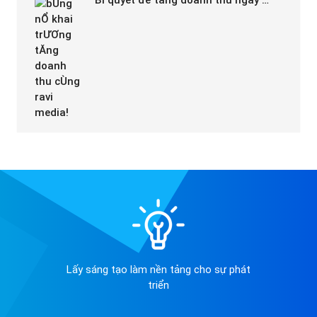
Bí quyết để tăng doanh thu ngày …
Lấy sáng tạo làm nền tảng cho sự phát
triển