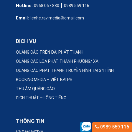
|
Hotline:
0968 067 880
0989 559 116
Email:
lienhe.ravimedia@gmail.com
DỊCH VỤ
QUẢNG CÁO TRÊN ĐÀI PHÁT THANH
QUẢNG CÁO LOA PHÁT THANH PHƯỜNG/ XÃ
QUẢNG CÁO PHÁT THANH TRUYỀN HÌNH TẠI 34 TỈNH
BOOKING MEDIA – VIẾT BÀI PR
THU ÂM QUẢNG CÁO
DỊCH THUẬT – LỒNG TIẾNG
THÔNG TIN
0989 559 116
Về RAVI MEDIA