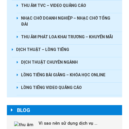
THU ÂM TVC – VIDEO QUẢNG CÁO
NHẠC CHỜ DOANH NGHIỆP – NHẠC CHỜ TỔNG
ĐÀI
THU ÂM PHÁT LOA KHAI TRƯƠNG – KHUYẾN MÃI
DỊCH THUẬT – LỒNG TIẾNG
DỊCH THUẬT CHUYÊN NGÀNH
LỒNG TIẾNG BÀI GIẢNG – KHÓA HỌC ONLINE
LỒNG TIẾNG VIDEO QUẢNG CÁO
BLOG
Vì sao nên sử dụng dịch vụ …