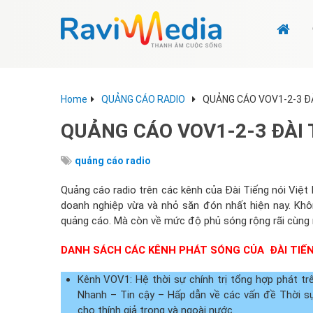
Home
QUẢNG CÁO RADIO
QUẢNG CÁO VOV1-2-3 ĐÀ
QUẢNG CÁO VOV1-2-3 ĐÀI 
quảng cáo radio
Quảng cáo radio trên các kênh của Đài Tiếng nói Việ
doanh nghiệp vừa và nhỏ săn đón nhất hiện nay. Không
quảng cáo. Mà còn về mức độ phủ sóng rộng rãi cùng n
DANH SÁCH CÁC KÊNH PHÁT SÓNG CỦA ĐÀI TIẾN
Kênh VOV1: Hệ thời sự chính trị tổng hợp phát t
Nhanh – Tin cậy – Hấp dẫn về các vấn đề Thời sự,
cho thính giả trong và ngoài nước.