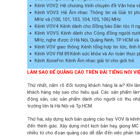
Kênh VOV2: Hệ chương trình chuyên đề Văn hóa và
Kênh VOV3: Hệ Âm nhạc Thông tin và Giải trí ph
MHz và (100, 101, 103, 104, 105, 106) MHz
Kênh VOV4: Kênh dành cho Đồng bào Dân tộc ít ngư
Kênh VOV5: Kênh dành cho Cộng đồng người nước
MHz, nghe được ở Hà Nội, Quảng Ninh, TP HCM và 
Kênh VOV giao thông: Kênh tổng hợp tin tức, tình h
Kênh VOV FM 89:Kênh sức khỏe và An toàn thực 
Kênh XoneFm: Kênh Âm nhạc giải trí cho giới trẻ.
LÀM SAO ĐỂ QUẢNG CÁO TRÊN ĐÀI TIẾNG NÓI VI
Thứ nhất, nắm rõ đối tượng khách hàng là ai? Khi l
khách hàng này sao cho hiệu quả. Các sản phẩm làm 
động sản, các sản phẩm dành cho người có thu nhập
trường lớn là Hà Nội và Tp.HCM.
Thứ hai, xây dựng kịch bản quảng cáo hay. VOV là kênh
đến thính giác. Xây dựng một kịch bản hay, giọng MC 
nhiều từ cho đoạn quảng cáo dễ dẫn đến việc phản tá