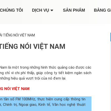
CHÚNG TÔI
DỊCH VỤ
SẢN PHẨM
BẢNG G
I TIẾNG NÓI VIỆT NAM
TIẾNG NÓI VIỆT NAM
t Nam là một trong những hình thức quảng cáo được các
 chỉ vì chi phí thấp, giúp công ty tiết kiệm ngân sách
hững hiệu quả vượt trội của nó đem lại.
G NÓI VIỆT NAM
rên tần số FM 100MHz, thực hiện cung cấp thông tin
 Chính trị, Ngoại giao, Kinh tế, Văn học nghệ thuật