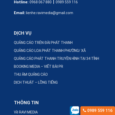
|
Hotline:
0968 067 880
0989 559 116
Email:
lienhe.ravimedia@gmail.com
DỊCH VỤ
QUẢNG CÁO TRÊN ĐÀI PHÁT THANH
QUẢNG CÁO LOA PHÁT THANH PHƯỜNG/ XÃ
QUẢNG CÁO PHÁT THANH TRUYỀN HÌNH TẠI 34 TỈNH
BOOKING MEDIA – VIẾT BÀI PR
THU ÂM QUẢNG CÁO
DỊCH THUẬT – LỒNG TIẾNG
THÔNG TIN
0989 559 116
Về RAVI MEDIA