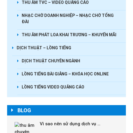
THU ÂM TVC – VIDEO QUẢNG CÁO
NHẠC CHỜ DOANH NGHIỆP – NHẠC CHỜ TỔNG
ĐÀI
THU ÂM PHÁT LOA KHAI TRƯƠNG – KHUYẾN MÃI
DỊCH THUẬT – LỒNG TIẾNG
DỊCH THUẬT CHUYÊN NGÀNH
LỒNG TIẾNG BÀI GIẢNG – KHÓA HỌC ONLINE
LỒNG TIẾNG VIDEO QUẢNG CÁO
BLOG
Vì sao nên sử dụng dịch vụ …