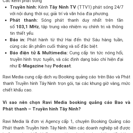
Các kênh phát sóng
Truyền hình:
Kênh
Tây Ninh TV
(TTV1) phát sóng 24/7
với nội dung thời sự, giải trí và văn hóa địa phương.
Phát thanh:
Sóng phát thanh duy nhất trên tần
số
103,1 MHz
, tập trung vào nhiệm vụ chính trị và thông
tin thiết yếu.
Báo in:
Phát hành từ thứ Hai đến thứ Sáu hàng tuần,
cùng các ấn phẩm cuối tháng và số đặc biệt.
Báo điện tử & Multimedia:
Cung cấp tin tức nóng hổi,
truyền hình trực tuyến, và các định dạng báo chí hiện đại
như
E-Magazine
hay
Podcast
.
Ravi Media cung cấp dịch vụ Booking quảng cáo trên Báo và Phát
thanh Truyền hình Tây Ninh trọn gói, tại các khung giờ vàng, mức
chiết khấu cao.
Vì sao nên chọn Ravi Media booking quảng cáo Bao và
Phát thanh – Truyền hình Tây Ninh?
Ravi Media là đơn vị Agency cấp 1, chuyên Booking Quảng cáo
Phát thanh Truyền hình Tây Ninh. Nên các doanh nghiệp sẽ được