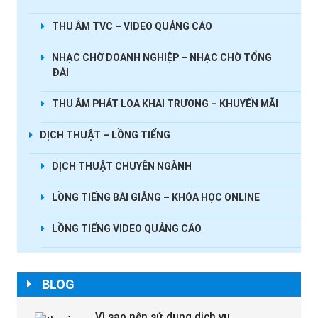
THU ÂM TVC – VIDEO QUẢNG CÁO
NHẠC CHỜ DOANH NGHIỆP – NHẠC CHỜ TỔNG
ĐÀI
THU ÂM PHÁT LOA KHAI TRƯƠNG – KHUYẾN MÃI
DỊCH THUẬT – LỒNG TIẾNG
DỊCH THUẬT CHUYÊN NGÀNH
LỒNG TIẾNG BÀI GIẢNG – KHÓA HỌC ONLINE
LỒNG TIẾNG VIDEO QUẢNG CÁO
BLOG
Vì sao nên sử dụng dịch vụ …