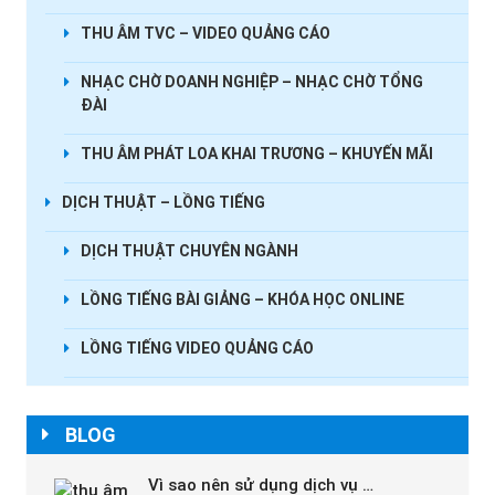
THU ÂM TVC – VIDEO QUẢNG CÁO
NHẠC CHỜ DOANH NGHIỆP – NHẠC CHỜ TỔNG
ĐÀI
THU ÂM PHÁT LOA KHAI TRƯƠNG – KHUYẾN MÃI
DỊCH THUẬT – LỒNG TIẾNG
DỊCH THUẬT CHUYÊN NGÀNH
LỒNG TIẾNG BÀI GIẢNG – KHÓA HỌC ONLINE
LỒNG TIẾNG VIDEO QUẢNG CÁO
BLOG
Vì sao nên sử dụng dịch vụ …