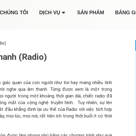
CHÚNG TÔI
DỊCH VỤ
SẢN PHẨM
BẢNG G
io)
hanh (Radio)
giác quan của con người như tivi hay mang nhiều tính
gười nghe qua âm thanh. Từng được xem là một trong
ọi người trong một khoảng thời gian dài, chiếc radio đã
hóng mặt của công nghệ truyền hình… Tuy nhiên, sự lên
t đầu khẳng định lại ưu thế của Radio với việc tích hợp
 mọi lúc, mọi nơi, rất tiện ích trong thời buổi ít có thời
 còn được làm phong phú bằng các chương trình như quà