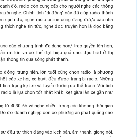
 cạnh đó, radio còn cung cấp cho người nghe các thông
gười nghe. Chính tính “di động” này đã giúp radio thành
Bên cạnh đó, nghe radio online cũng đang được các nhà
g thích nghe tin tức, nghe đọc truyện hơn là đọc bằng
dung các chương trình đa dạng hơn/ trao quyền lớn hơn,
ẫn rất lớn và có thể đạt hiệu quả cao, đặc biệt ở thị
hận thông tin qua sóng phát thanh.
ao động, trung niên, lớn tuổi cũng chọn radio là phương
u hết các xe hơi, xe buýt đều được trang bị radio. Những
tình trạng kẹt xe và tuyến đường có thể tránh. Với tình
adio là lựa chọn tốt nhất khi bị kẹt giữa làn xe gần như
g từ 4h30-6h và nghe nhiều trong các khoảng thời gian
. Do đó doanh nghiệp còn có phương án phát quảng cáo
 sự đầu tư thích đáng vào kịch bản, âm thanh, giọng nói.