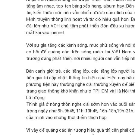
tặng âm nhạc, top ten bảng xếp hạng, album hay…Bên
tin, kiến thức mới…nên vẫn chiếm được cảm tình của n
kênh truyền thông linh hoạt và từ đó hiệu quả hơn. 
đài lớn như VOH chú tâm phát triển đón đầu xu hướn
mắt khi vào inernet.
Với sự gia tăng các kênh sóng, mức phủ sóng và nội 
cơ hội để quảng cáo trên sóng radio tại Việt Nam v
trường đang phát triển, nơi nhiều người dân vẫn tiếp n
Bên cạnh giới trẻ, các tầng lớp, các tầng lớp người l
tiện giải trí cập nhật thông tin hiệu quả. Hiện nay hầ
phương tiện này thường nghe đài thường xuyên để biết 
trạng giao thông khó khăn như ở TP.HCM và Hà Nội thì r
bất động.
Thình giả ở nông thôn nghe đài sớm hơn vào buổi sán
trong ngày như 9h-9h45, 11h-13h45, 16h-18h,19h-21h
của mình vào những thời điểm thích hợp.
Vì vậy để quảng cáo ấn tượng hiệu quả thì cần phải có